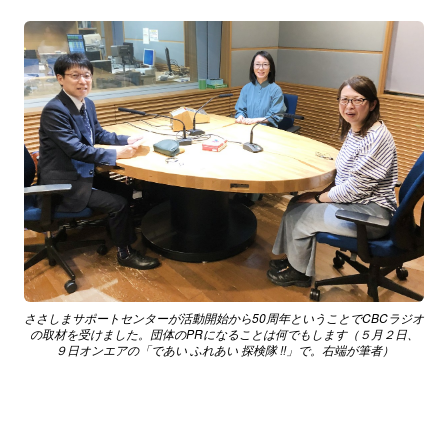
ささしまサポートセンターが活動開始から50周年ということでCBCラジオ
の取材を受けました。団体のPRになることは何でもします（５月２日、
９日オンエアの「であい ふれあい 探検隊 !!」で。右端が筆者）