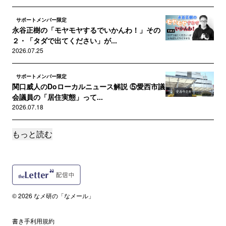
サポートメンバー限定
永谷正樹の「モヤモヤするでいかんわ！」その
２・「タダで出てください」が...
2026.07.25
サポートメンバー限定
関口威人のDoローカルニュース解説 ⑤愛西市議
会議員の「居住実態」って...
2026.07.18
もっと読む
サポートメンバー限定
石黒好美の「書く福祉」・名古屋で生活保護申
請をするとどうなるの？
2026.07.11
誰でも
© 2026 なメ研の「なメール」
8・28総会で重大発表／最大規模の生配信終了／
スガキヤ礼賛に「モヤる」...
2026.07.04
書き手利用規約