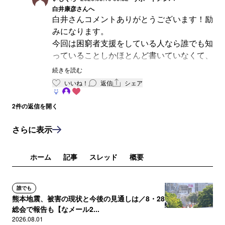
う人が多い。石黒さんのような気持ちで文章表現
白井康彦
さんへ
する人の「比率の低さ」に今も苦しんでいます。
白井さんコメントありがとうございます！励
みになります。
今回は困窮者支援をしている人なら誰でも知
っていることしかほとんど書いていなくて、
当たり前のことしか書いてないじゃん、なに
続きを読む
も新しいこと書いてないじゃん？とささやく
いいね！
返信
シェア
もう一人の自分と戦いながら書きました。笑
2
件の返信を開く
自分は白井さんみたいに一つのことを深く追
究していくことはからきしできないのです
さらに表示
が、深く掘り下げることと間口を広げること
は両方大事だよね！と自分に言い聞かせなが
ホーム
記事
スレッド
概要
ら頑張ってマス。
誰でも
熊本地震、被害の現状と今後の見通しは／8・28
総会で報告も【なメール2...
2026.08.01