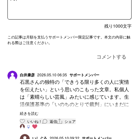
残り
1000
文字
この記事は月額を支払うサポートメンバー限定記事です。本文の内容に触
れる際はご注意ください。
コメントする
白井康彦
2026.05.10 06:35
サポートメンバー
石黒さんの独特の「できうる限り多くの人に実情
を伝えたい」という思いのこもった文章。私個人
は「素晴らしい芸風」みたいに感じています。生
活保護基準の「いのちのとりで裁判」にいまだに
没頭しているのが私。裁判の原告側の人たちの間
続きを読む
で「できうる限り多くの人に実情を伝えたい」と
いいね！
返信
シェア
考えて文章表現をしている人は、かなりの少数
派。多くの人が難しいと感じる言葉を使ってしま
いしぐろ
2026.05.10 09:32
サポートメンバー