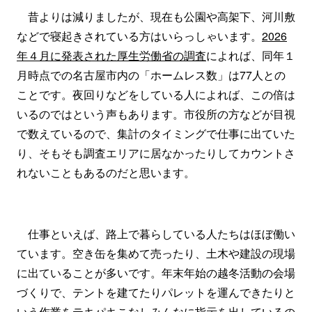
昔よりは減りましたが、現在も公園や高架下、河川敷
などで寝起きされている方はいらっしゃいます。
2026
年４月に発表された厚生労働省の調査
によれば、同年１
月時点での名古屋市内の「ホームレス数」は77人との
ことです。夜回りなどをしている人によれば、この倍は
いるのではという声もあります。市役所の方などが目視
で数えているので、集計のタイミングで仕事に出ていた
り、そもそも調査エリアに居なかったりしてカウントさ
れないこともあるのだと思います。
仕事といえば、路上で暮らしている人たちはほぼ働い
ています。空き缶を集めて売ったり、土木や建設の現場
に出ていることが多いです。年末年始の越冬活動の会場
づくりで、テントを建てたりパレットを運んできたりと
いう作業をテキパキこなしみんなに指示を出しているの