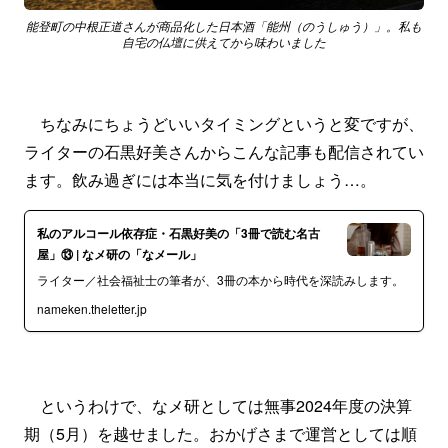
能登町の中根正道さんが商品化した日本酒「能州（のうしゅう）」。私も
自宅の仏壇に供えてから味わいました
ちなみにちょうどいいタイミングというと変ですが、
ライターの石黒好美さんからこんな記事も配信されてい
ます。飲み過ぎには本当に気を付けましょう…。
私のアルコール依存症・石黒好美の「3冊で読む名古
屋」⑬ | なメ研の「なメール」
ライター／社会福祉士の筆者が、3冊の本から時代を深読みします。
nameken.theletter.jp
というわけで、なメ研としては無事2024年度の決算
期（5月）を越せました。おかげさまで運営としては順