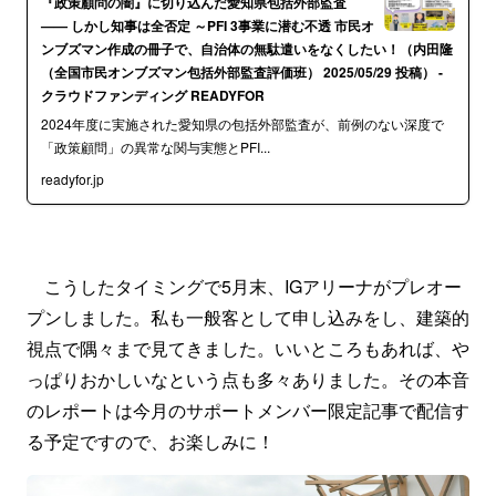
『政策顧問の闇』に切り込んだ愛知県包括外部監査
—— しかし知事は全否定 ～PFI 3事業に潜む不透 市民オ
ンブズマン作成の冊子で、自治体の無駄遣いをなくしたい！（内田隆
（全国市民オンブズマン包括外部監査評価班） 2025/05/29 投稿） -
クラウドファンディング READYFOR
2024年度に実施された愛知県の包括外部監査が、前例のない深度で
「政策顧問」の異常な関与実態とPFI...
readyfor.jp
こうしたタイミングで5月末、IGアリーナがプレオー
プンしました。私も一般客として申し込みをし、建築的
視点で隅々まで見てきました。いいところもあれば、や
っぱりおかしいなという点も多々ありました。その本音
のレポートは今月のサポートメンバー限定記事で配信す
る予定ですので、お楽しみに！