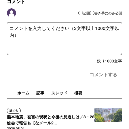
コメント
公開
書き手にのみ公開
残り
1000
文字
コメントする
ホーム
記事
スレッド
概要
誰でも
熊本地震、被害の現状と今後の見通しは／8・28
総会で報告も【なメール2...
2026.08.01