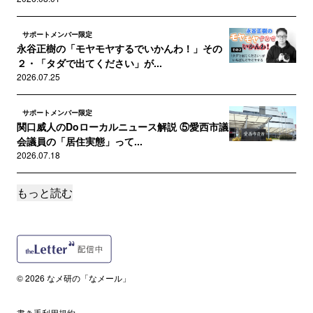
サポートメンバー限定
永谷正樹の「モヤモヤするでいかんわ！」その
２・「タダで出てください」が...
2026.07.25
サポートメンバー限定
関口威人のDoローカルニュース解説 ⑤愛西市議
会議員の「居住実態」って...
2026.07.18
もっと読む
サポートメンバー限定
石黒好美の「書く福祉」・名古屋で生活保護申
請をするとどうなるの？
2026.07.11
誰でも
© 2026 なメ研の「なメール」
8・28総会で重大発表／最大規模の生配信終了／
スガキヤ礼賛に「モヤる」...
2026.07.04
書き手利用規約