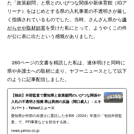
た「政策顧問」と県とのいびつな関係や新体育館（IGア
リーナ）をはじめとする県の入札事業の不透明さが厳し
く指摘されているものでした。当時、さんざん県から
嫌
がらせや取材妨害
を受けた私にとって、ようやくこの件
が公に表に出たという感慨がありました。
260ページの文書を精読した私は、連休明けと同時に
県や弁護士への取材に走り、ヤフーニュースとして以下
のように記事配信しました。
【独自】外部監査で愛知県と政策顧問のいびつな関係や
入札の不透明さ指摘 県は異例の反論（関口威人） - エキ
スパート - Yahoo!ニュース
愛知県が外部の弁護士に委託した令和6（2024）年度の「包括外部監
査」で、PFI事業などを担当する政...
news.yahoo.co.jp