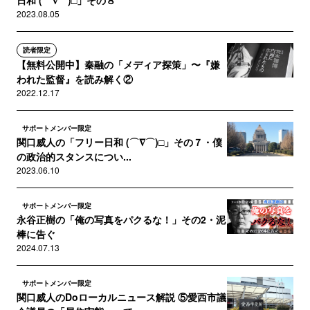
日和 (⌒∇⌒)□」その８
2023.08.05
読者限定
【無料公開中】秦融の「メディア探策」〜『嫌
われた監督』を読み解く②
2022.12.17
サポートメンバー限定
関口威人の「フリー日和 (⌒∇⌒)□」その７・僕
の政治的スタンスについ...
2023.06.10
サポートメンバー限定
永谷正樹の「俺の写真をパクるな！」その2・泥
棒に告ぐ
2024.07.13
サポートメンバー限定
関口威人のDoローカルニュース解説 ⑤愛西市議