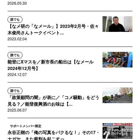
2026.05.30
誰でも
【なメ研の「なメール」】2023年2月号・佐々
木俊尚さんトークイベント...
2023.02.04
誰でも
能登にXマスを／新市長の船出は【なメール
2024年12月号】
2024.12.07
誰でも
「政策顧問の闇」が表に／「コメ騒動」をどう
見る？／能登復興酒のお味は【...
2025.06.07
サポートメンバー限定
永谷正樹の「俺の写真をパクるな！」その17・
ナガヤ、また裁判を起こすっ...