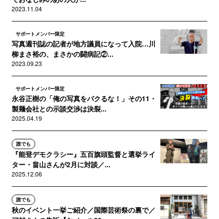
2023.11.04
サポートメンバー限定
写真週刊誌の記者が地方議員になって入院…川
柳まさ裕の、まさかの闘病記②...
2023.09.23
サポートメンバー限定
永谷正樹の「俺の写真をパクるな！」その11・
製麺会社との示談交渉は決裂...
2025.04.19
誰でも
『能登デモクラシー』五百旗頭監督と選挙ライ
ター・畠山さんが2月に対談／...
2025.12.06
誰でも
秋のイベント一挙ご紹介／国際芸術祭の裏で／