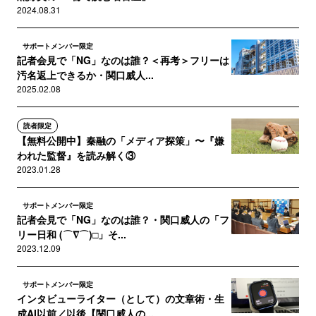
2024.08.31
サポートメンバー限定
記者会見で「NG」なのは誰？＜再考＞フリーは
汚名返上できるか・関口威人...
2025.02.08
読者限定
【無料公開中】秦融の「メディア探策」〜『嫌
われた監督』を読み解く③
2023.01.28
サポートメンバー限定
記者会見で「NG」なのは誰？・関口威人の「フ
リー日和 (⌒∇⌒)□」そ...
2023.12.09
サポートメンバー限定
インタビューライター（として）の文章術・生
成AI以前／以後【関口威人の...