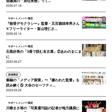
会議員の「居住実態」って...
2026.07.18
サポートメンバー限定
『能登デモクラシー』監督・五百旗頭幸男さん
✕フリーライター・畠山理仁さ...
2026.02.14
サポートメンバー限定
石黒好美の「3冊で読む名古屋」②あわのまにま
に
2023.06.27
読者限定
秦融の「メディア探策」〜『嫌われた監督』を
読み解く⑤ 大谷のセーフティ...
2023.03.25
サポートメンバー限定
川柳まさ裕の「写真週刊誌の記者が地方議員に