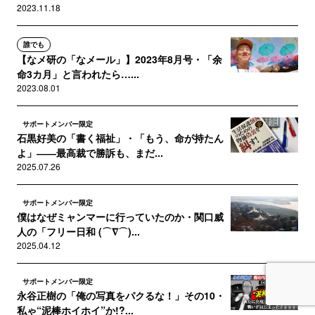
2023.11.18
誰でも
【なメ研の「なメール」】2023年8月号・「余
命3カ月」と言われたら…...
2023.08.01
サポートメンバー限定
石黒好美の「書く福祉」・「もう、命が持たん
よ」――最高裁で勝訴も、まだ...
2025.07.26
サポートメンバー限定
僕はなぜミャンマーに行っていたのか・関口威
人の「フリー日和 (⌒∇⌒)...
2025.04.12
サポートメンバー限定
永谷正樹の「俺の写真をパクるな！」その10・
私ゃ“泥棒ホイホイ”か!?...