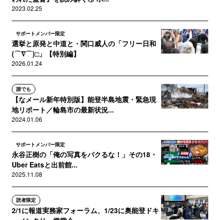
2023.02.25
サポートメンバー限定
選挙と原発と中道と・関口威人の「フリー日和
(⌒∇⌒)□」【特別編】
2026.01.24
誰でも
【なメール新年特別版】能登半島地震・緊急現
地リポート／輪島市の最新状況...
2024.01.06
サポートメンバー限定
永谷正樹の「俺の写真をパクるな！」その18・
Uber Eatsと出前館...
2025.11.08
読者限定
2/1に報道実務家フォーラム、1/23に奥能登ドキ